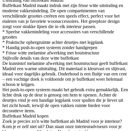
Uitstraling van buffetkast Madrid
Buffetkast Madrid maakt indruk met zijn frisse witte uitstraling en
moderne vakkenindeling. De open compartimenten van
verschillende groottes creëren een speels effect, perfect voor het
etaleren van je favoriete woonaccessoires. Het greeploze design
zorgt voor strakke lijnen die in elk interieur passen.
* Speelse vakkenindeling voor accessoires van verschillende
groottes
* Praktische opbergruimte achter deurtjes met legplank
* Handig push-to-open systeem zonder handgrepen
* Frisse witte melamine afwerking met houtstructuur
Stijlvolle details van deze witte buffetkast
De kunststof melamine afwerking met houtstructuur geeft buffetkast
Madrid een warme uitstraling. Dit materiaal is kleurvast en slijtvast,
ideaal voor dagelijks gebruik. Onderhoud is een fluitje van een cent
– een vochtige doek is voldoende om je buffetkast weer helemaal
schoon te krijgen.
Het push-to-open systeem maakt het gebruik extra gemakkelijk. Een
lichte druk op de deur is genoeg om hem te openen. Achter de
deurtjes vind je een handige legplank voor spullen die je liever uit
het zicht houdt, terwijl de open vakken ruimte bieden voor
decoratieve items.
Buffetkast Madrid kopen
Zoek je precies zo'n witte buffetkast als Madrid voor je interieur?
Kom je er zelf niet uit? Dan staan onze interieuradviseurs voor je