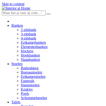
Skip to content
Banken
2-zitsbank
3-zitsbank
4-zitsbank
Eetkamerbanken
Elementenbanken
Hockers
Hoekbanken
Slaapbanken
Stoelen
Barkrukken
Bureaustoelen
Eetkamerstoelen
Fauteuils
Hangstoelen
Krukjes
Poefs
Schommelstoelen
Tafels