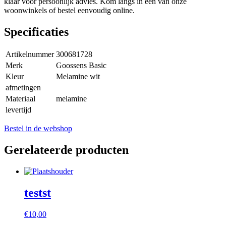
klaar voor persoonlijk advies. Kom langs in één van onze
woonwinkels of bestel eenvoudig online.
Specificaties
Artikelnummer
300681728
Merk
Goossens Basic
Kleur
Melamine wit
afmetingen
Materiaal
melamine
levertijd
Bestel in de webshop
Gerelateerde producten
testst
€
10,00