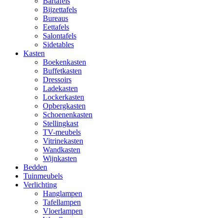
Bartafels
Bijzettafels
Bureaus
Eettafels
Salontafels
Sidetables
Kasten
Boekenkasten
Buffetkasten
Dressoirs
Ladekasten
Lockerkasten
Opbergkasten
Schoenenkasten
Stellingkast
TV-meubels
Vitrinekasten
Wandkasten
Wijnkasten
Bedden
Tuinmeubels
Verlichting
Hanglampen
Tafellampen
Vloerlampen