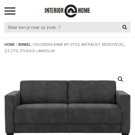
Skip
to
content
HOME
/
WINKEL
/
GOOSSENS BANK MY STYLE ANTRACIET, MICROVEZEL,
2,5-ZITS, STIJLVOL LANDELIJK