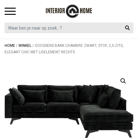
Skip
to
content
HOME
/
WINKEL
/
GOOSSENS BANK CHAMBRE ZWART, STOF, 2,5-ZITS,
ELEGANT CHIC MET LIGELEMENT RECHTS